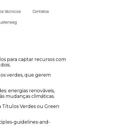
os técnicos
Contatos
Sustenseg
ados para captar recursos com
dois.
etos verdes, que gerem
s: energias renováveis,
 às mudanças climáticas.
ra Títulos Verdes ou Green
iples-guidelines-and-