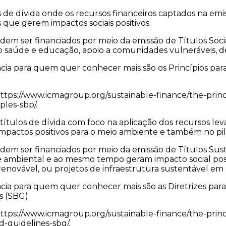
s de dívida onde os recursos financeiros captados na e
s que gerem impactos sociais positivos.
m ser financiados por meio da emissão de Títulos Sociai
mo saúde e educação, apoio a comunidades vulneráveis, d
ncia para quem quer conhecer mais são os Princípios para 
https://www.icmagroup.org/sustainable-finance/the-princ
ples-sbp/.
títulos de dívida com foco na aplicação dos recursos le
pactos positivos para o meio ambiente e também no pila
m ser financiados por meio da emissão de Títulos Susten
 ambiental e ao mesmo tempo geram impacto social posi
renovável, ou projetos de infraestrutura sustentável em
ência para quem quer conhecer mais são as Diretrizes par
s (SBG).
https://www.icmagroup.org/sustainable-finance/the-princ
d-guidelines-sbg/.