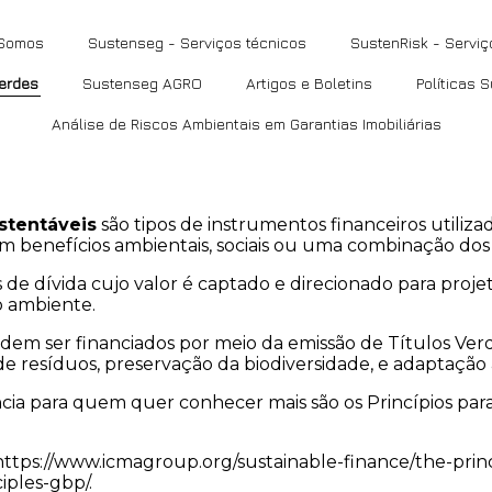
Somos
Sustenseg - Serviços técnicos
SustenRisk - Serviç
Verdes
Sustenseg AGRO
Artigos e Boletins
Políticas 
Análise de Riscos Ambientais em Garantias Imobiliárias
ustentáveis
são tipos de instrumentos financeiros utiliz
m benefícios ambientais, sociais ou uma combinação dos 
s de dívida cujo valor é captado e direcionado para proj
o ambiente.
em ser financiados por meio da emissão de Títulos Verde
 de resíduos, preservação da biodiversidade, e adaptação
ência para quem quer conhecer mais são os Princípios pa
https://www.icmagroup.org/sustainable-finance/the-princ
ples-gbp/.