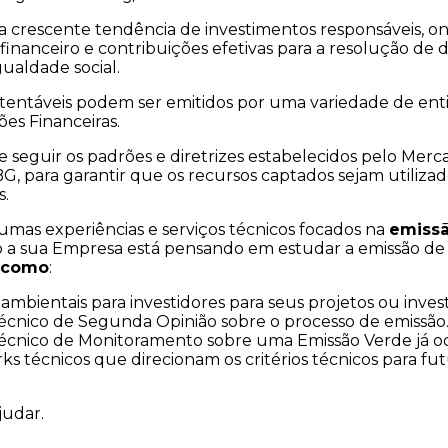
ma crescente tendência de investimentos responsáveis, o
nanceiro e contribuições efetivas para a resolução de d
ualdade social.
sustentáveis podem ser emitidos por uma variedade de ent
es Financeiras.
seguir os padrões e diretrizes estabelecidos pelo Merca
G, para garantir que os recursos captados sejam utiliza
s.
mas experiências e serviços técnicos focados na
emissã
aso a sua Empresa está pensando em estudar a emissão de
 como
:
 ambientais para investidores para seus projetos ou inve
écnico de Segunda Opinião sobre o processo de emissão
écnico de Monitoramento sobre uma Emissão Verde já oc
 técnicos que direcionam os critérios técnicos para fut
!
judar.