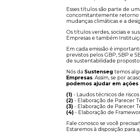
Esses títulos são parte de u
concomitantemente retorno fi
mudanças climáticas e a desig
Os títulos verdes, sociais e 
Empresas e também Instituiçõ
Em cada emissão é importante 
previstos pelos GBP, SBP e SB
de sustentabilidade proposto
Nós da
Sustenseg
temos algu
Empresas
. Assim, se por ac
podemos ajudar em ações
(1)
- Laudos técnicos de riscos
(2)
- Elaboração de Parecer T
(3)
- Elaboração de Parecer T
(4)
- Elaboração de Frameworks
Fale conosco se você precisar
Estaremos à disposição para a